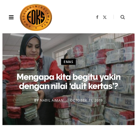
F
X
a
(
c
T
e
w
b
i
o
t
o
t
k
e
r
)
EMAS
Mengapa kita begitu yakin
dengan nilai ‘duit kertas’?
BY
NABIL AIMAN
OCTOBER 11, 2019