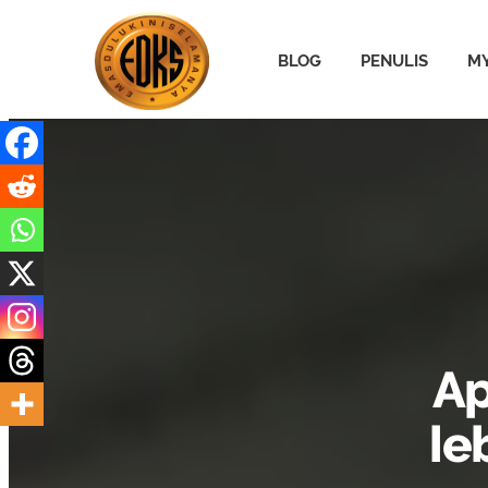
BLOG
PENULIS
MY
Ap
le