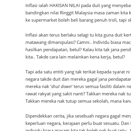
Inflasi ialah HAKISAN NILAI pada duit yang menyeb
bandingkan nilai Ringgit Malaysia masa zaman kita
ke supermarket boleh beli barang penuh troli, tapi 
Inflasi akan terus berlaku selagi tu kita guna duit
matawang dimanipulasi? Camni.. Individu biasa macam
hasilkan pendapatan, betul? Kalau kita tak jana pen
kita.. Takde cara lain melainkan kena kerja, betul?
Tapi ada satu entiti yang tak terikat kepada syarat 
negara takde duit dan mereka gagal jana pendapata
mereka nak ‘
shut down
‘ terus semua fasiliti dalam 
rawat rakyat yang sakit nanti? Takkan mereka nak tu
Takkan mereka nak tutup semua sekolah, mana kanak
Dipendekkan cerita, jika sesebuah negara gagal m
keperluan negara, kerajaan perlu buat sesuatu. Dan
individu biasa macam kita tak boleh nak buat iaitu..