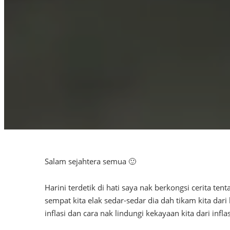
Salam sejahtera semua 🙂
Harini terdetik di hati saya nak berkongsi cerita t
sempat kita elak sedar-sedar dia dah tikam kita dar
inflasi dan cara nak lindungi kekayaan kita dari inflas