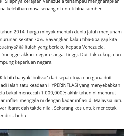
aik. Silapnya kerajaan Venezuela terlampau mengharapkan
na kelebihan masa senang ni untuk bina sumber
da tahun 2014, harga minyak mentah dunia jatuh menjunam
nurunan sekitar 70%. Bayangkan kalau tiba-tiba gaji kita
uatnya? 🥶 Itulah yang berlaku kepada Venezuela.
‘menggerakkan’ negara sangat tinggi. Duit tak cukup, dan
ampung keperluan negara.
lebih banyak ‘bolivar’ dari sepatutnya dan guna duit
erjadi ialah satu keadaan HYPERINFLASI yang menyebabkan
zuela bakal mencecah 1,000,000% akhir tahun ni menurut
r inflasi menggila ni dengan kadar inflasi di Malaysia iaitu
ivar ibarat dah takde nilai. Sekarang kos untuk mencetak
sendiri.. huhu