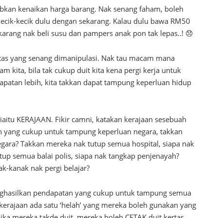
abkan kenaikan harga barang. Nak senang faham, boleh
 kecik-kecik dulu dengan sekarang. Kalau dulu bawa RM50
skarang nak beli susu dan pampers anak pon tak lepas..! 😞
 kertas yang senang dimanipulasi. Nak tau macam mana
 kita, bila tak cukup duit kita kena pergi kerja untuk
dapatan lebih, kita takkan dapat tampung keperluan hidup
ni iaitu KERAJAAN. Fikir camni, katakan kerajaan sesebuah
n yang cukup untuk tampung keperluan negara, takkan
negara? Takkan mereka nak tutup semua hospital, siapa nak
tup semua balai polis, siapa nak tangkap penjenayah?
-kanak nak pergi belajar?
enghasilkan pendapatan yang cukup untuk tampung semua
 kerajaan ada satu ‘helah’ yang mereka boleh gunakan yang
 Jika mereka takde duit, mereka boleh CETAK duit kertas