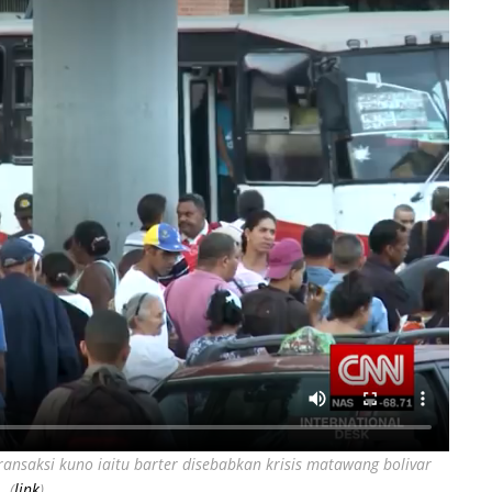
ansaksi kuno iaitu barter disebabkan krisis matawang bolivar
(
link
)