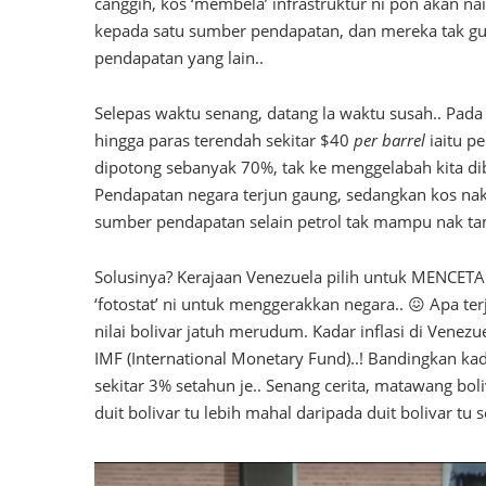
canggih, kos ‘membela’ infrastruktur ni pon akan n
kepada satu sumber pendapatan, dan mereka tak gu
pendapatan yang lain..
Selepas waktu senang, datang la waktu susah.. Pa
hingga paras terendah sekitar $40
per barrel
iaitu pe
dipotong sebanyak 70%, tak ke menggelabah kita dib
Pendapatan negara terjun gaung, sedangkan kos nak 
sumber pendapatan selain petrol tak mampu nak t
Solusinya? Kerajaan Venezuela pilih untuk MENCETAK 
‘fotostat’ ni untuk menggerakkan negara.. 😖 Apa t
nilai bolivar jatuh merudum. Kadar inflasi di Vene
IMF (International Monetary Fund)..! Bandingkan kada
sekitar 3% setahun je.. Senang cerita, matawang bol
duit bolivar tu lebih mahal daripada duit bolivar tu 