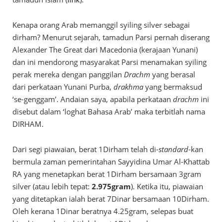
Kenapa orang Arab memanggil syiling silver sebagai
dirham? Menurut sejarah, tamadun Parsi pernah diserang
Alexander The Great dari Macedonia (kerajaan Yunani)
dan ini mendorong masyarakat Parsi menamakan syiling
perak mereka dengan panggilan
Drachm
yang berasal
dari perkataan Yunani Purba,
drakhma
yang bermaksud
‘se-genggam’. Andaian saya, apabila perkataan
drachm
ini
disebut dalam ‘loghat Bahasa Arab’ maka terbitlah nama
DIRHAM.
Dari segi piawaian, berat 1Dirham telah di-
standard
-kan
bermula zaman pemerintahan Sayyidina Umar Al-Khattab
RA yang menetapkan berat 1Dirham bersamaan 3gram
silver (atau lebih tepat:
2.975gram
). Ketika itu, piawaian
yang ditetapkan ialah berat 7Dinar bersamaan 10Dirham.
Oleh kerana 1Dinar beratnya 4.25gram, selepas buat