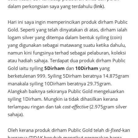
dalam perkongsian saya yang terdahulu (
link
).
Hari ini saya ingin memperincikan produk dirham Public
Gold. Seperti yang telah dinyatakan di atas, dirham ialah
logam silver yang ditempa dalam bentuk syiling (coin)
yang digunakan sebagai matawang suatu ketika dahulu,
namun kini fungsinya terhad sebagai pelaburan, koleksi
atau hadiah sahaja. Terdapat dua produk dirham Public
Gold iaitu syiling
5Dirham
dan
10Dirham
yang
berketulenan 999. Syiling 5Dirham beratnya 14.875gram
manakala syiling 10Dirham beratnya 29.75gram.
Alangkah baiknya sekiranya Public Gold mengeluarkan
syiling 1Dirham. Mungkin ia tidak dihasilkan kerana
terlampau ringan dan tak
cost-effective
(2.975gram silver
sahaja).
Oleh kerana produk dirham Public Gold telah di-
fixed
-kan
harganya (TIDAK berubah mengikut pergerakan harga