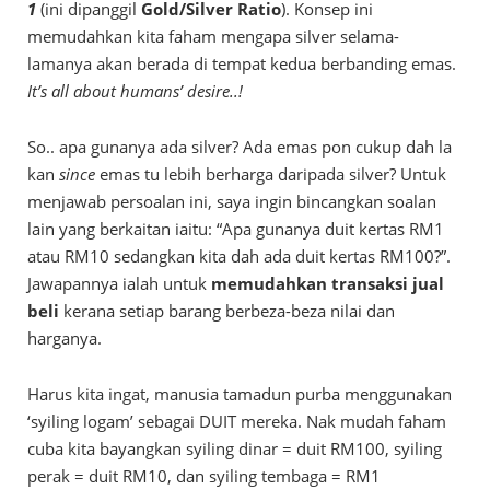
1
(ini dipanggil
Gold/Silver Ratio
). Konsep ini
memudahkan kita faham mengapa silver selama-
lamanya akan berada di tempat kedua berbanding emas.
It’s all about humans’ desire..!
So.. apa gunanya ada silver? Ada emas pon cukup dah la
kan
since
emas tu lebih berharga daripada silver? Untuk
menjawab persoalan ini, saya ingin bincangkan soalan
lain yang berkaitan iaitu: “Apa gunanya duit kertas RM1
atau RM10 sedangkan kita dah ada duit kertas RM100?”.
Jawapannya ialah untuk
memudahkan transaksi jual
beli
kerana setiap barang berbeza-beza nilai dan
harganya.
Harus kita ingat, manusia tamadun purba menggunakan
‘syiling logam’ sebagai DUIT mereka. Nak mudah faham
cuba kita bayangkan syiling dinar = duit RM100, syiling
perak = duit RM10, dan syiling tembaga = RM1