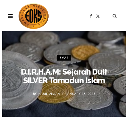
F
X
a
(
c
T
e
w
b
i
o
t
o
t
k
e
r
)
EMAS
D.I.R.H.A.M: Sejarah Duit
SILVER Tamadun Islam
BY
NABIL AIMAN
JANUARY 18, 2025