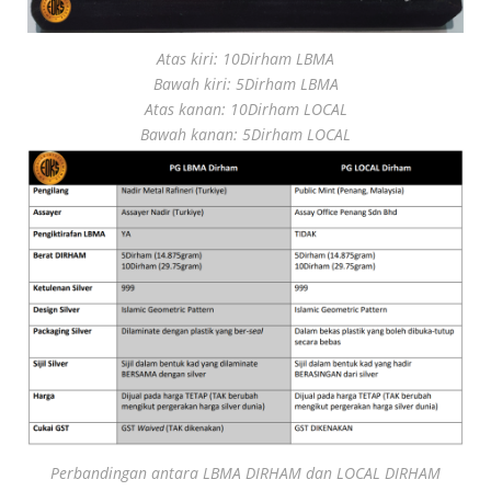
Atas kiri: 10Dirham LBMA
Bawah kiri: 5Dirham LBMA
Atas kanan: 10Dirham LOCAL
Bawah kanan: 5Dirham LOCAL
Perbandingan antara LBMA DIRHAM dan LOCAL DIRHAM