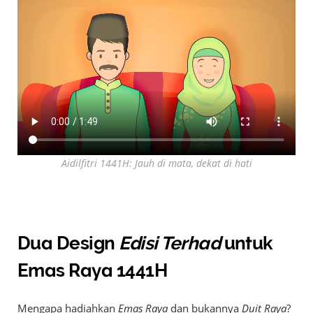
Aidilfitri 1441H: Jauh di mata, dekat di hati
Dua Design
Edisi Terhad
untuk
Emas Raya 1441H
Mengapa hadiahkan
Emas Raya
dan bukannya
Duit Raya
?