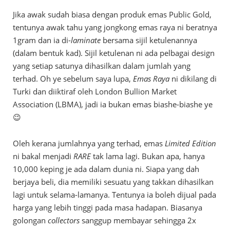
Jika awak sudah biasa dengan produk emas Public Gold,
tentunya awak tahu yang jongkong emas raya ni beratnya
1gram dan ia di-
laminate
bersama sijil ketulenannya
(dalam bentuk kad). Sijil ketulenan ni ada pelbagai design
yang setiap satunya dihasilkan dalam jumlah yang
terhad. Oh ye sebelum saya lupa,
Emas Raya
ni dikilang di
Turki dan diiktiraf oleh London Bullion Market
Association (LBMA), jadi ia bukan emas biashe-biashe ye
😉
Oleh kerana jumlahnya yang terhad, emas
Limited Edition
ni bakal menjadi
RARE
tak lama lagi. Bukan apa, hanya
10,000 keping je ada dalam dunia ni. Siapa yang dah
berjaya beli, dia memiliki sesuatu yang takkan dihasilkan
lagi untuk selama-lamanya. Tentunya ia boleh dijual pada
harga yang lebih tinggi pada masa hadapan. Biasanya
golongan
collectors
sanggup membayar sehingga 2x