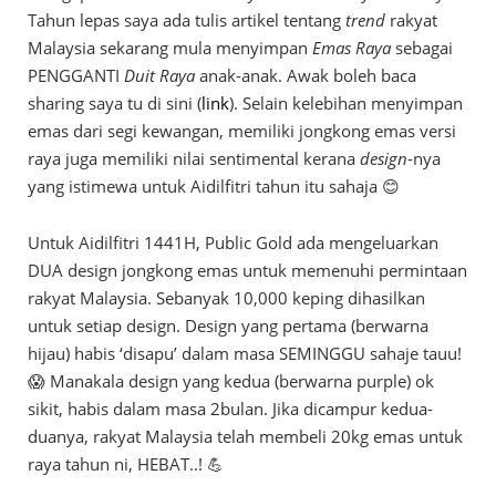
Tahun lepas saya ada tulis artikel tentang
trend
rakyat
Malaysia sekarang mula menyimpan
Emas Raya
sebagai
PENGGANTI
Duit Raya
anak-anak. Awak boleh baca
sharing saya tu di sini (
link
). Selain kelebihan menyimpan
emas dari segi kewangan, memiliki jongkong emas versi
raya juga memiliki nilai sentimental kerana
design
-nya
yang istimewa untuk Aidilfitri tahun itu sahaja 😊
Untuk Aidilfitri 1441H, Public Gold ada mengeluarkan
DUA design jongkong emas untuk memenuhi permintaan
rakyat Malaysia. Sebanyak 10,000 keping dihasilkan
untuk setiap design. Design yang pertama (berwarna
hijau) habis ‘disapu’ dalam masa SEMINGGU sahaje tauu!
😱 Manakala design yang kedua (berwarna purple) ok
sikit, habis dalam masa 2bulan. Jika dicampur kedua-
duanya, rakyat Malaysia telah membeli 20kg emas untuk
raya tahun ni, HEBAT..! 💪