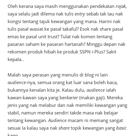
Oleh kerana saya masih menggunakan pendekatan
rojak
,
saya selalu jadi dilema nak tulis
entry
sebab tak tau nak
kongsi tentang tajuk kewangan yang mana. Harini nak
tulis pasal wasiat ke pasal takaful? Esok nak share pasal
emas ke pasal unit trust? Tulat nak komen tentang
pasaran saham ke pasaran hartanah? Minggu depan nak
rekomen produk hibah ke produk SSPN i-Plus? Sakit
kepala..
Malah saya perasan yang menulis di blog ni lain
audience
-nya, semua orang kat luar sana boleh baca,
bukannya kenalan kita je. Kalau dulu,
audience
ialah
kawan-kawan saya yang ber
karier
(makan gaji). Mereka
jenis yang nak melabur dan nak memiliki kewangan yang
stabil, namun mereka sendiri takde masa nak belajar
tentang kewangan.
Audience
macam ni memang sangat
sesuai la kalau saya nak
share
topik kewangan yang
basic
kann