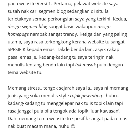
pada website Versi 1. Pertama, pelawat website saya
susah nak cari segmen blog sedangkan di situ la
terletaknya semua perkongsian saya yang terkini. Kedua,
design segmen blog
sangat basic walaupun
design
homepage
nampak sangat trendy. Ketiga dan yang paling
utama, saya rasa terkongkong kerana website tu sangat
SPESIFIK kepada emas. Takde benda lain, asyik cakap
pasal emas je. Kadang-kadang tu saya teringin nak
menulis tentang benda lain tapi
tak masuk
pula dengan
tema website tu.
Memang stress.. tengok sejarah saya la.. saya ni memang
jenis yang suka menulis style
rojak pesemboq
.. huhu..
kadang-kadang tu menggelepar nak tulis topik lain tapi
rasa janggal pula bila tengok ada topik ‘luar kawasan’.
Dah memang tema website tu spesifik sangat pada emas
nak buat macam mana, huhu 😌