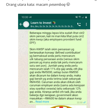
Orang utara kata: macam
pesemboq
🤭