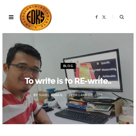
F
X
a
(
c
T
e
w
b
i
o
t
o
t
k
e
r
)
BLOG
To write is to RE-write..
BY
NABIL AIMAN
FEBRUARY 22, 2020