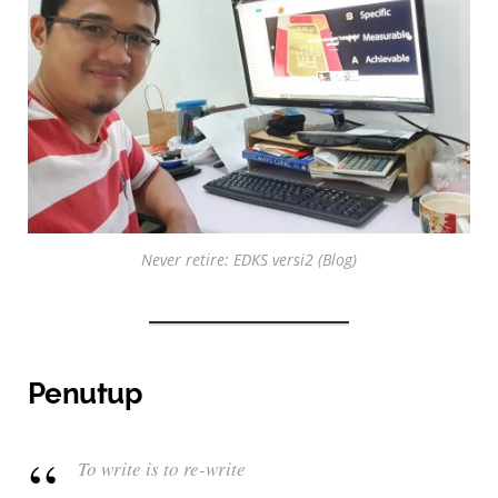
Never retire: EDKS versi2 (Blog)
Penutup
To write is to re-write