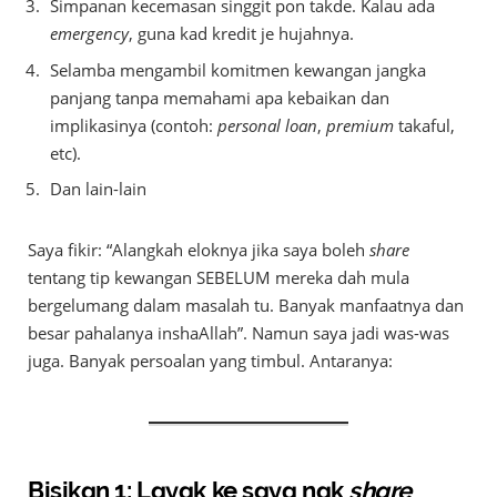
Simpanan kecemasan singgit pon takde. Kalau ada
emergency
, guna kad kredit je hujahnya.
Selamba mengambil komitmen kewangan jangka
panjang tanpa memahami apa kebaikan dan
implikasinya (contoh:
personal loan
,
premium
takaful,
etc).
Dan lain-lain
Saya fikir: “Alangkah eloknya jika saya boleh
share
tentang tip kewangan SEBELUM mereka dah mula
bergelumang dalam masalah tu. Banyak manfaatnya dan
besar pahalanya inshaAllah”. Namun saya jadi was-was
juga. Banyak persoalan yang timbul. Antaranya:
Bisikan 1: Layak ke saya nak
share