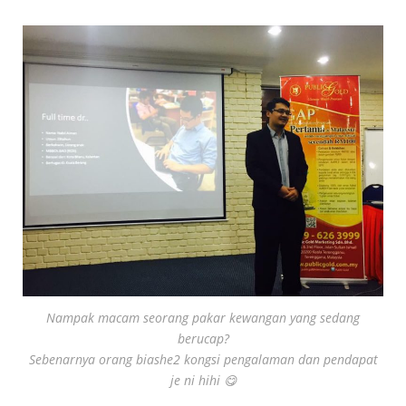
Nampak macam seorang pakar kewangan yang sedang
berucap?
Sebenarnya orang biashe2 kongsi pengalaman dan pendapat
je ni hihi 😋