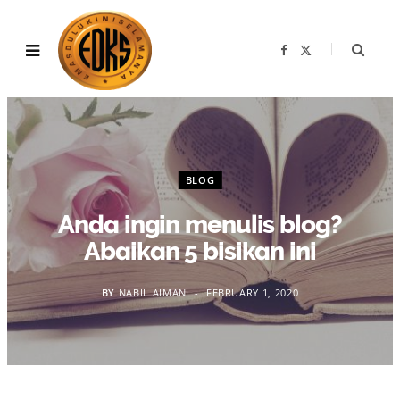
F
X
a
(
c
T
e
w
b
i
o
t
o
t
k
e
r
)
BLOG
Anda ingin menulis blog?
Abaikan 5 bisikan ini
BY
NABIL AIMAN
FEBRUARY 1, 2020