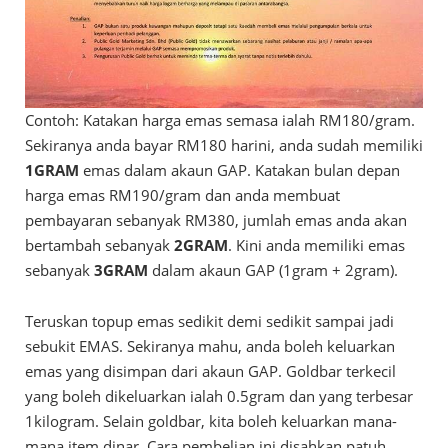
Contoh: Katakan harga emas semasa ialah RM180/gram.
Sekiranya anda bayar RM180 harini, anda sudah memiliki
1GRAM
emas dalam akaun GAP. Katakan bulan depan
harga emas RM190/gram dan anda membuat
pembayaran sebanyak RM380, jumlah emas anda akan
bertambah sebanyak
2GRAM
. Kini anda memiliki emas
sebanyak
3GRAM
dalam akaun GAP (1gram + 2gram).
Teruskan topup emas sedikit demi sedikit sampai jadi
sebukit EMAS. Sekiranya mahu, anda boleh keluarkan
emas yang disimpan dari akaun GAP. Goldbar terkecil
yang boleh dikeluarkan ialah 0.5gram dan yang terbesar
1kilogram. Selain goldbar, kita boleh keluarkan mana-
mana item dinar. Cara pembelian ini disahkan patuh